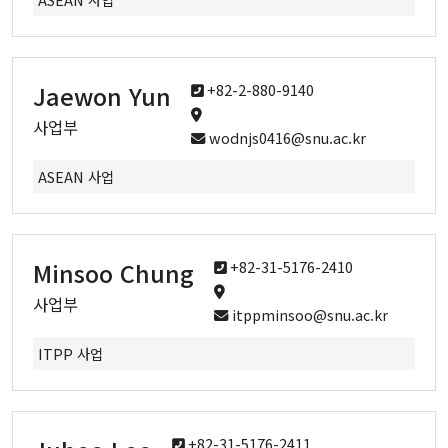
Form
Jaewon Yun
+82-2-880-9140
Reservation
사업부
wodnjs0416@snu.ac.kr
ASEAN 사업
Minsoo Chung
+82-31-5176-2410
사업부
itppminsoo@snu.ac.kr
ITPP 사업
+82-31-5176-2411