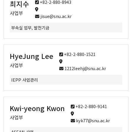
최지수
+82-2-880-8943
사업부
jisue@snu.ac.kr
Research
부속실 업무, 발전기금
Research Areas
Research Activities
HyeJung Lee
+82-2-880-1521
사업부
1212leehj@snu.ac.kr
Board
IEPP 사업관리
Notice
Student Notice
Kwi-yeong Kwon
+82-2-880-9141
News & Events
사업부
kyk77@snu.ac.kr
Gallery
ASEAN 사업