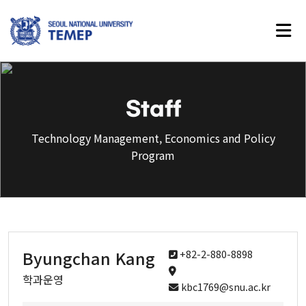
Technology Management,
Economics and Policy Program
Staff
Technology Management, Economics and Policy
Program
About Us
Introduction
History
Vision
Byungchan Kang
+82-2-880-8898
학과운영
Faculty
kbc1769@snu.ac.kr