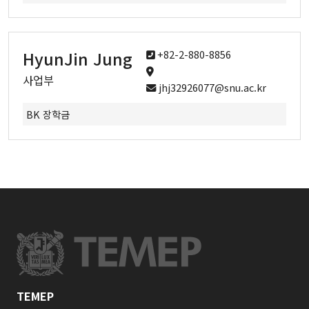
HyunJin Jung
+82-2-880-8856
사업부
jhj32926077@snu.ac.kr
BK 장학금
TEMEP