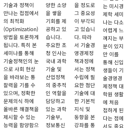
기술과 정책이
양한 소양
을 정도로
는 미시경
만나는 접점에서
을 쌓을
그 중요성
제학 세미
의 최적화
기회를 제
이 부각되
나는 다소
(Optimization)
공하고 있
고 있습니
어렵게 느
방법을 토론하게
습니다.
다. 따라
껴지는 부
됩니다. 특히 본
주요한 초
서 기술경
분이 있지
세미나를 통해
청 인사는
영경제정
만 이를
기술정책인의 눈
국내 과학
책과정에
통해 신입
으로 사회 현상
기술 및
서는 정책
생들이 기
을 바라보는 통
산업정책
수립에 필
술경영경
찰력을 기를 수
의 중추적
요한 첨단
제정책 대
있으며, 정확한
인 역할을
기술에 대
학원 생활
문제의식 하에
담당하고
한 기본적
에 처음
올바른 해결책을
있는 과학
지식 및
접하게 된
제시할 수 있는
기술부,
동향을 본
다는 점에
능력을 함양함으
정보통신
강좌를 통
서도 중요