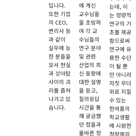
입니다.
에 계신
는데, 이
또한 기업
교수님들
는 정량적
의 CEO,
을 초빙하
연구의 기
변리사 등
여 각 교
초를 제공
과 같이
수님들의
함으로써
실무에 능
연구 분야
연구에 유
한 분들을
및 관련
용한 수단
모셔 현실
산업의 최
이 될 뿐
과 상아탑
신 동향에
만 아니라
사이의 괴
대한 설명
자칫 무더
리를 좁혀
을 듣고,
위로 지칠
나가고 있
질의응답
수 있는
습니다.
시간을 통
한여름의
해 궁금했
학교생활
던 점들과
에 시원한
올바른 정
청량제의