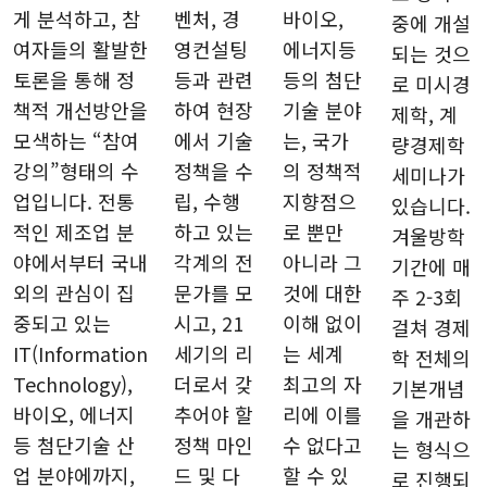
게 분석하고, 참
벤처, 경
바이오,
중에 개설
여자들의 활발한
영컨설팅
에너지등
되는 것으
토론을 통해 정
등과 관련
등의 첨단
로 미시경
책적 개선방안을
하여 현장
기술 분야
제학, 계
모색하는 “참여
에서 기술
는, 국가
량경제학
강의”형태의 수
정책을 수
의 정책적
세미나가
업입니다. 전통
립, 수행
지향점으
있습니다.
적인 제조업 분
하고 있는
로 뿐만
겨울방학
야에서부터 국내
각계의 전
아니라 그
기간에 매
외의 관심이 집
문가를 모
것에 대한
주 2-3회
중되고 있는
시고, 21
이해 없이
걸쳐 경제
IT(Information
세기의 리
는 세계
학 전체의
Technology),
더로서 갖
최고의 자
기본개념
바이오, 에너지
추어야 할
리에 이를
을 개관하
등 첨단기술 산
정책 마인
수 없다고
는 형식으
업 분야에까지,
드 및 다
할 수 있
로 진행되