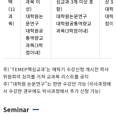
택
과목 이
심교과 3개 이상 포
상 포
(11
상)
함)
대학
과
대학원논
대학원논문연구
대학
목)
문연구
대학원공통역량교
점이내
대학원공
과목(3학점이내)
통역량교
과목(3학
점이내)
주) ‘TEMEP핵심교과’는 매학기 수강신청 개시전 학사
위원회의 심의를 거쳐 교과목 리스트를 공지
주) “대학원 논문연구”는 한번 수강만 가능 (석사과정에
서 수강한 경우에도 박사과정에서 추가 신청 가능)
Seminar