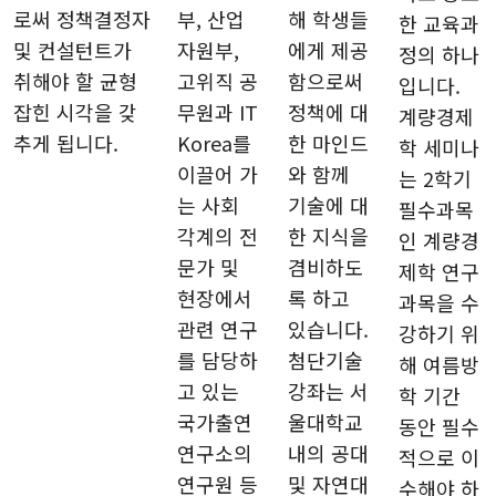
로써 정책결정자
부, 산업
해 학생들
한 교육과
및 컨설턴트가
자원부,
에게 제공
정의 하나
취해야 할 균형
고위직 공
함으로써
입니다.
잡힌 시각을 갖
무원과 IT
정책에 대
계량경제
추게 됩니다.
Korea를
한 마인드
학 세미나
이끌어 가
와 함께
는 2학기
는 사회
기술에 대
필수과목
각계의 전
한 지식을
인 계량경
문가 및
겸비하도
제학 연구
현장에서
록 하고
과목을 수
관련 연구
있습니다.
강하기 위
를 담당하
첨단기술
해 여름방
고 있는
강좌는 서
학 기간
국가출연
울대학교
동안 필수
연구소의
내의 공대
적으로 이
연구원 등
및 자연대
수해야 하