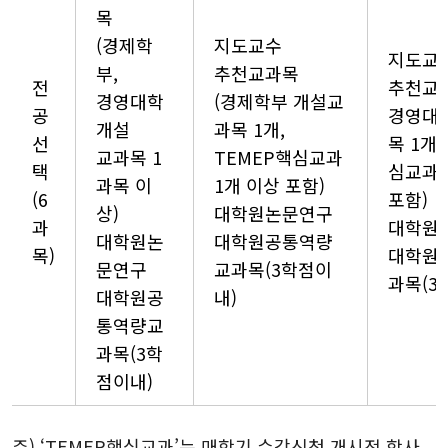
목
(경제학
지도교수
지도교
부,
추천교과목
전
추천교
경영대학
(경제학부 개설교
공
경영대
개설
과목 1개,
선
목 1개,
교과목 1
TEMEP핵심교과
택
심교과 
과목 이
1개 이상 포함)
(6
포함)
상)
대학원논문연구
과
대학원
대학원논
대학원공통역량
목)
대학원
문연구
교과목(3학점이
과목(3
대학원공
내)
통역량교
과목(3학
점이내)
주) ‘TEMEP핵심교과’는 매학기 수강신청 개시전 학사