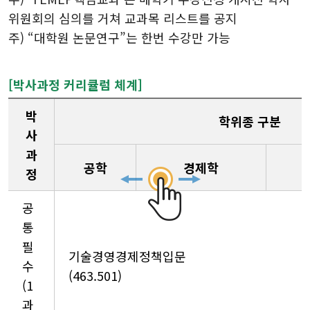
위원회의 심의를 거쳐 교과목 리스트를 공지
주) “대학원 논문연구”는 한번 수강만 가능
[박사과정 커리큘럼 체계]
박
학위종 구분
사
과
공학
경제학
정
공
통
필
기술경영경제정책입문
수
(463.501)
(1
과