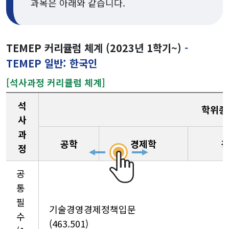
과목은 아래와 같습니다.
TEMEP 커리큘럼 체계 (2023년 1학기~)
-
TEMEP 일반: 한국인
[석사과정 커리큘럼 체계]
석
학위종
사
과
공학
경제학
정
공
통
필
기술경영경제정책입문
수
(463.501)