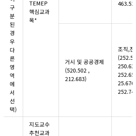
TEMEP
463.53
구
핵심교과
분
목*
된
경
우
조직,전
다
(252.5
른
거시 및 공공경제
250.62
영
(520.502 ,
252.65
역
212.683)
25.676
에
252.74
서
선
택)
지도교수
추천교과