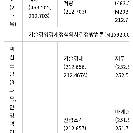
계량
(463.50
(2
(463.505,
(212.703)
M2083.
과
212.703)
212.70
목)
기술경영경제정책의사결정방법론(M1592.0005
핵
심
기술경제
재무, 
소
(212.656,
(252.50
양
212.467A)
252.50
(3
과
목,
단
마케팅
영
산업조직
(251.57
역
(212.657)
251.77
이