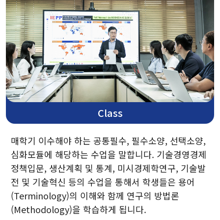
교직원
졸업생 진로 현황
전화 및 위치안내
입학안내
입학정보
Class
FAQ
매학기 이수해야 하는 공통필수, 필수소양, 선택소양,
심화모듈에 해당하는 수업을 말합니다. 기술경영경제
교육과정
정책입문, 생산계획 및 통계, 미시경제학연구, 기술발
전 및 기술혁신 등의 수업을 통해서 학생들은 용어
(Terminology)의 이해와 함께 연구의 방법론
커리큘럼
(Methodology)을 학습하게 됩니다.
개설교과목