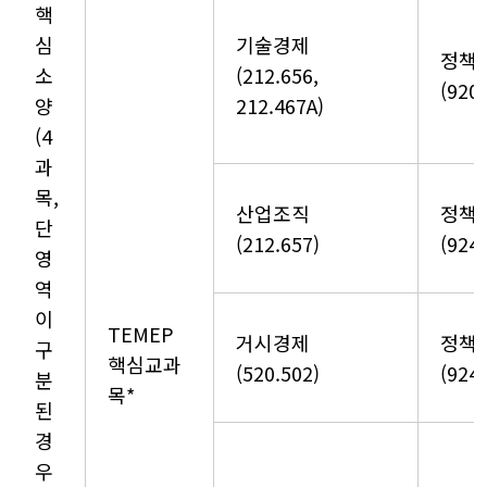
핵
심
기술경제
정책
소
(212.656,
(920
양
212.467A)
(4
과
목,
산업조직
정책
단
(212.657)
(924
영
역
이
TEMEP
거시경제
정책
구
핵심교과
(520.502)
(924.
분
목*
된
경
우