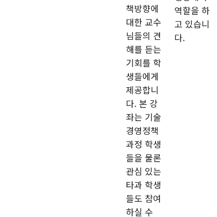
책방향에
역할을 하
대한 교수
고 있습니
님들의 견
다.
해를 듣는
기회를 학
생들에게
제공합니
다. 본 강
좌는 기술
경영정책
과정 학생
들을 물론
관심 있는
타과 학생
들도 참여
하실 수