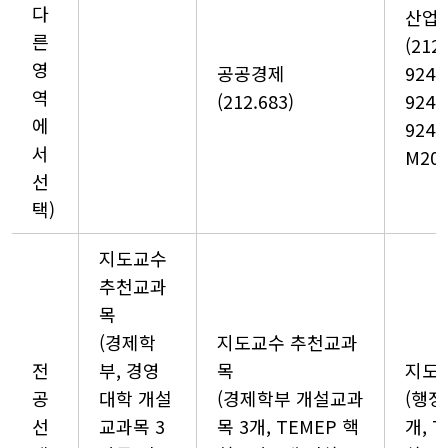
다
산업 
른
(212
영
공공경제
924.
역
(212.683)
924.
에
924.
서
M208
선
택)
지도교수
추천교과
목
(경제학
지도교수 추천교과
전
부, 경영
목
지도
공
대학 개설
(경제학부 개설교과
(행정
선
교과목 3
목 3개, TEMEP 핵
개, 