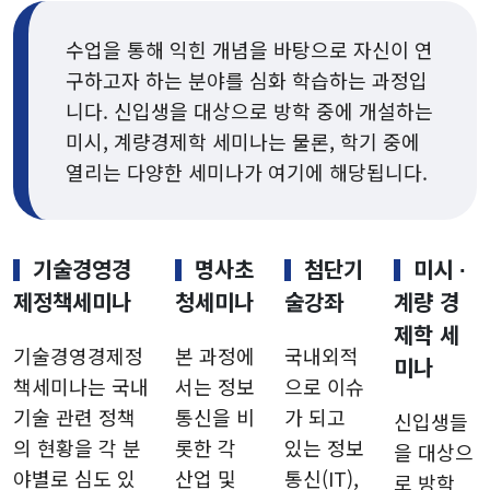
수업을 통해 익힌 개념을 바탕으로 자신이 연
구하고자 하는 분야를 심화 학습하는 과정입
니다. 신입생을 대상으로 방학 중에 개설하는
미시, 계량경제학 세미나는 물론, 학기 중에
열리는 다양한 세미나가 여기에 해당됩니다.
기술경영경
명사초
첨단기
미시 ∙
제정책세미나
청세미나
술강좌
계량 경
제학 세
기술경영경제정
본 과정에
국내외적
미나
책세미나는 국내
서는 정보
으로 이슈
기술 관련 정책
통신을 비
가 되고
신입생들
의 현황을 각 분
롯한 각
있는 정보
을 대상으
야별로 심도 있
산업 및
통신(IT),
로 방학